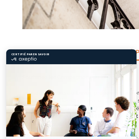
À 
Soutenez les Compagnons du Devoir !
Les Compagnons du Devoir proposent des forma
forment actuellement plus de 11 000 jeunes 
en entreprise, dont la spécialité est la mobil
Devoir sont présents dans
4 filières : bâtime
matériaux souples et métiers du goût
.