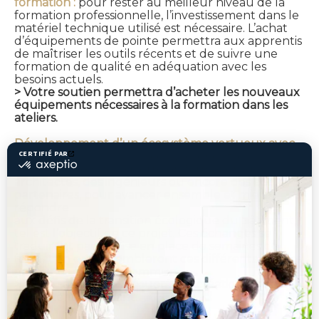
formation :
pour rester au meilleur niveau de la
formation professionnelle, l’investissement dans le
matériel technique utilisé est nécessaire. L’achat
d’équipements de pointe permettra aux apprentis
de maîtriser les outils récents et de suivre une
formation de qualité en adéquation avec les
besoins actuels.
> Votre soutien permettra d’acheter les nouveaux
équipements nécessaires à la formation dans les
ateliers.
Développement d’un écosystème vertueux avec
les acteurs du secteur :
collaborer entre
professionnels de la pierre en formation, des
architectes, des ingénieurs ou encore des écoles
partenaires, pour avancer ensemble et mieux
répondre
aux défis de la transition écologique du bâtiment,
tel est l’objectif de ce projet. Ces échanges se
traduiront par la mise en place de semaines de
formation qui rassembleront ces différents publics
autour d’un projet commun.
> Votre soutien contribuera à la création de cet
écosystème innovant.