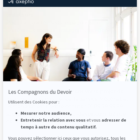
Les Compagnons du Devoir adressent
régulièrement une newsletter aux donateurs et
testateurs.
Pour l’actualité des Compagnons du Devoir sur
les réseaux sociaux :
instagram
,
facebook
,
linkedin
.
Je suis salarié(e) et j’ai un projet de mécénat
de compétences chez les Compagnons du
Devoir, qui contacter ?
Pour vous accompagner dans votre projet de
mécénat de compétence, le service Mécénat et
Partenariat est à votre écoute : 01.89.29.99.99,
soutenir@compagnons-du-devoir.com
, 82 rue
de l’Hôtel-de-Ville, 75004 Paris.